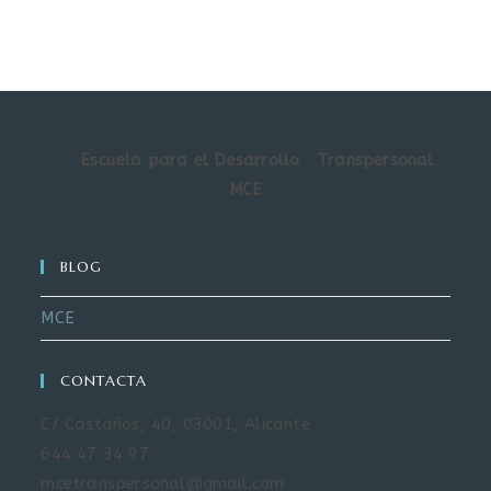
Escuela para el Desarrollo Transpersonal
MCE
BLOG
MCE
CONTACTA
C/ Castaños, 40, 03001, Alicante
644 47 34 97
mcetranspersonal@gmail.com